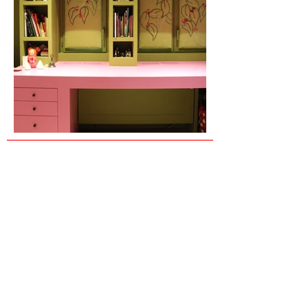
CONTACT
Vandemeulebroucke
9160 Lokeren-Eksaarde
0475 98 31 09