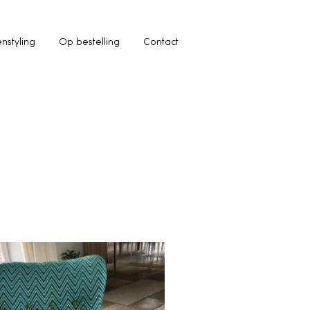
enstyling
Op bestelling
Contact