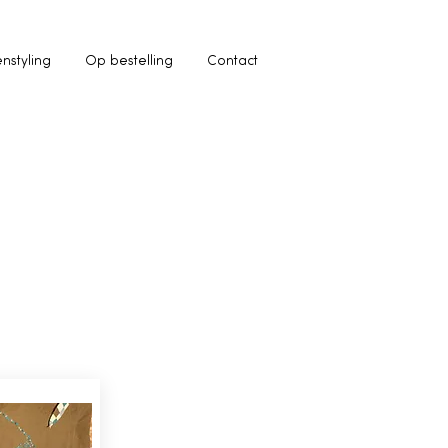
enstyling
Op bestelling
Contact