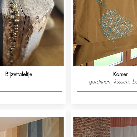
Bijzettafeltje
Kamer
gordijnen, kussen, b